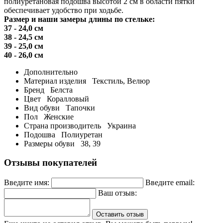
полиуретановая подошва высотой 2 см в области пятки
обеспечивает удобство при ходьбе.
Размер и наши замеры длины по стельке:
37 - 24,0 см
38 - 24,5 см
39 - 25,0 см
40 - 26,0 см
Дополнительно
Материал изделия
Текстиль, Велюр
Бренд
Белста
Цвет
Коралловый
Вид обуви
Тапочки
Пол
Женские
Страна производитель
Украина
Подошва
Полиуретан
Размеры обуви
38, 39
Отзывы покупателей
Введите имя:
Введите email:
Ваш отзыв:
Оставить отзыв