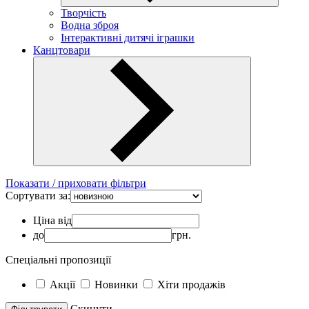
Творчість
Водна зброя
Інтерактивні дитячі іграшки
Канцтовари
Показати / приховати фільтри
Сортувати за:
Ціна від
до
грн.
Спеціальні пропозиції
Акції
Новинки
Хіти продажів
Скинути