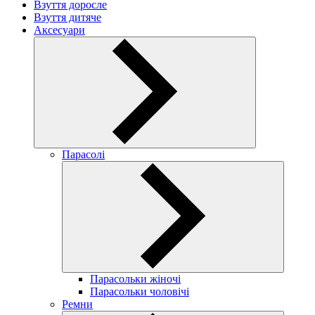
Взуття доросле
Взуття дитяче
Аксесуари
Парасолі
Парасольки жіночі
Парасольки чоловічі
Ремни