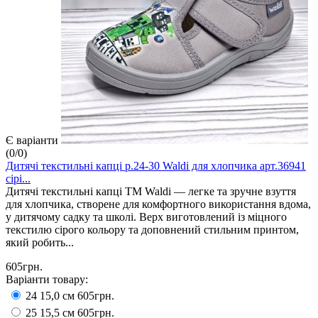
Є варіанти
(
0
/
0
)
Дитячі текстильні капці р.24-30 Waldi для хлопчика арт.36941
сірі...
Дитячі текстильні капці ТМ Waldi — легке та зручне взуття
для хлопчика, створене для комфортного використання вдома,
у дитячому садку та школі. Верх виготовлений із міцного
текстилю сірого кольору та доповнений стильним принтом,
який робить...
605грн.
Варіанти товару:
24 15,0 см
605грн.
25 15,5 см
605грн.