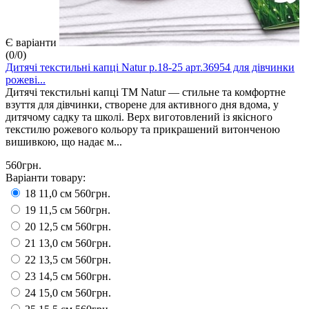
Є варіанти
(
0
/
0
)
Дитячі текстильні капці Natur р.18-25 арт.36954 для дівчинки
рожеві...
Дитячі текстильні капці ТМ Natur — стильне та комфортне
взуття для дівчинки, створене для активного дня вдома, у
дитячому садку та школі. Верх виготовлений із якісного
текстилю рожевого кольору та прикрашений витонченою
вишивкою, що надає м...
560грн.
Варіанти товару:
18 11,0 см
560грн.
19 11,5 см
560грн.
20 12,5 см
560грн.
21 13,0 см
560грн.
22 13,5 см
560грн.
23 14,5 см
560грн.
24 15,0 см
560грн.