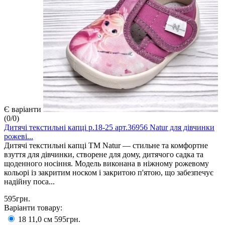
Є варіанти
(
0
/
0
)
Дитячі текстильні капці р.18-25 арт.36956 Natur для дівчинки
рожеві...
Дитячі текстильні капці ТМ Natur — стильне та комфортне
взуття для дівчинки, створене для дому, дитячого садка та
щоденного носіння. Модель виконана в ніжному рожевому
кольорі із закритим носком і закритою п'ятою, що забезпечує
надійну поса...
595грн.
Варіанти товару:
18 11,0 см
595грн.