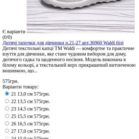
Є варіанти
(
0
/
0
)
Дитячі тапочки для дівчинки р.21-27 арт.36960 Waldi білі
Дитячі текстильні капці ТМ Waldi — комфортне та практичне
взуття для дівчинки, яке стане чудовим вибором для дому,
дитячого садка та щоденного носіння. Модель виконана в
білому кольорі, а текстильний верх прикрашений витонченою
вишивкою, що...
575грн.
Варіанти товару:
21 13,0 см
575грн.
22 13,5 см
575грн.
23 14,5 см
575грн.
25 15,5 см
575грн.
26 16,5 см
575грн.
27 17,0 см
575грн.
24 15,0 см
575грн.