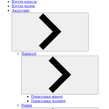
Взуття доросле
Взуття дитяче
Аксесуари
Парасолі
Парасольки жіночі
Парасольки чоловічі
Ремни