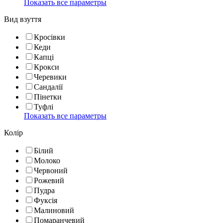
Показать все параметры
Вид взуття
Кросівки
Кеди
Капці
Крокси
Черевики
Сандалії
Пінетки
Туфлі
Показать все параметры
Колір
Білий
Молоко
Червоний
Рожевий
Пудра
Фуксія
Малиновий
Помаранчевий