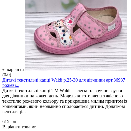
Є варіанти
(
0
/
0
)
Дитячі текстильні капці Waldi р.25-30 для дівчинки арт.36937
рожеві...
Дитячі текстильні капці ТМ Waldi — легке та зручне взуття
для дівчинки на кожен день. Модель виготовлена з якісного
текстилю рожевого кольору та прикрашена милим принтом із
кошенятами, який неодмінно сподобається дитині. Додаткові
вентиляці...
615грн.
Варіанти товару: