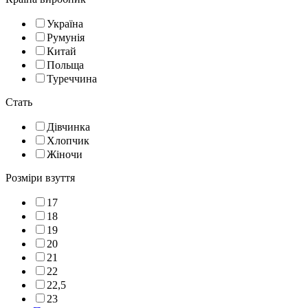
Україна
Румунія
Китай
Польща
Туреччина
Стать
Дівчинка
Хлопчик
Жіночи
Розміри взуття
17
18
19
20
21
22
22,5
23