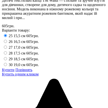
Дитячі текстильні капці ТМ Waldi — стильне та зручне взуття
для дівчинки, створене для дому, дитячого садка та щоденного
носіння. Модель виконана в ніжному рожевому кольорі та
прикрашена акуратним рожевим бантиком, який надає їй
милий і при...
605грн.
Варіанти товару:
25 15,5 см
605грн.
26 16,5 см
605грн.
27 17,0 см
605грн.
28 17,5 см
605грн.
29 18,5 см
605грн.
30 19,0 см
605грн.
Купити
Порівнять
Купить одним кликом