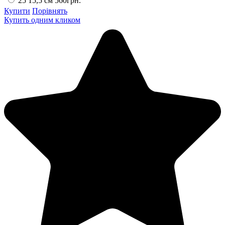
25 15,5 см
560грн.
Купити
Порівнять
Купить одним кликом