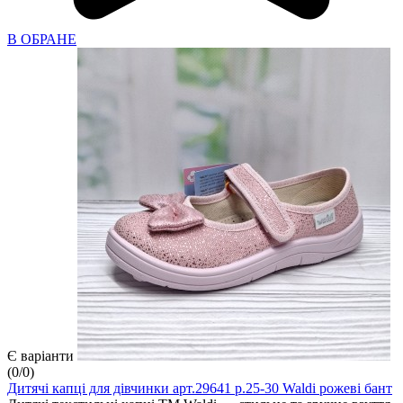
В ОБРАНЕ
Є варіанти
(
0
/
0
)
Дитячі капці для дівчинки арт.29641 р.25-30 Waldi рожеві бант