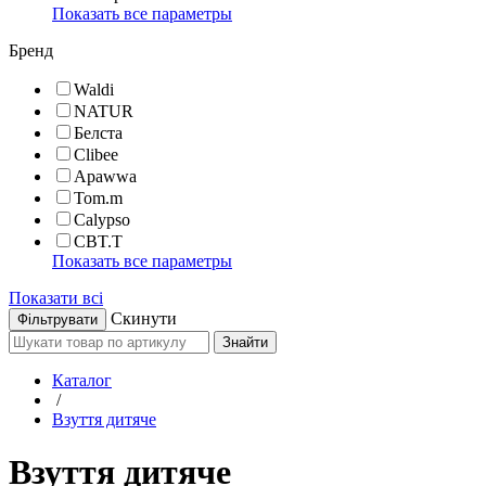
Показать все параметры
Бренд
Waldi
NATUR
Белста
Clibee
Apawwa
Tom.m
Calypso
CBT.T
Показать все параметры
Показати всі
Скинути
Знайти
Каталог
/
Взуття дитяче
Взуття дитяче