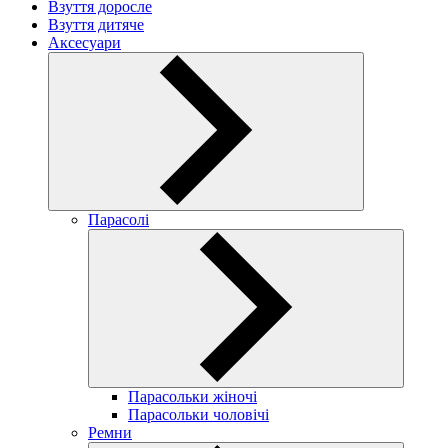
Взуття доросле
Взуття дитяче
Аксесуари
Парасолі
Парасольки жіночі
Парасольки чоловічі
Ремни