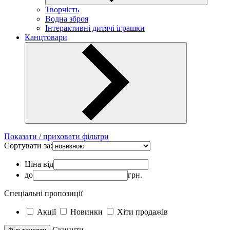
Творчість
Водна зброя
Інтерактивні дитячі іграшки
Канцтовари
Показати / приховати фільтри
Сортувати за:
Ціна від
до
грн.
Спеціальні пропозиції
Акції
Новинки
Хіти продажів
Скинути