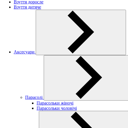
Взуття доросле
Взуття дитяче
Аксесуари
Парасолі
Парасольки жіночі
Парасольки чоловічі