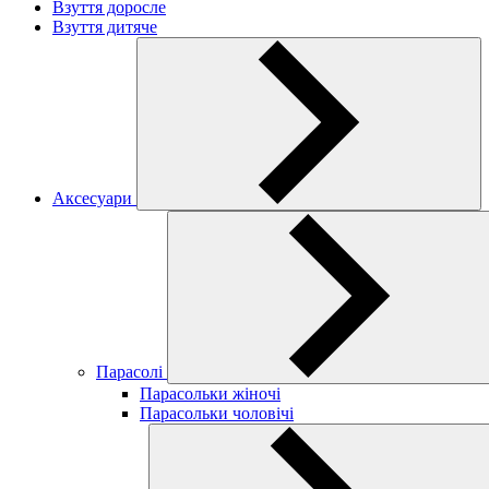
Взуття доросле
Взуття дитяче
Аксесуари
Парасолі
Парасольки жіночі
Парасольки чоловічі