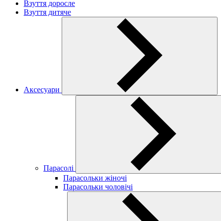
Взуття доросле
Взуття дитяче
Аксесуари
Парасолі
Парасольки жіночі
Парасольки чоловічі