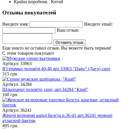
Країна виробник
Китай
Отзывы покупателей
Введите имя:
Введите email:
Ваш отзыв:
Оставить отзыв
Еще никто не оставил отзыв. Вы можете быть первым!
С этим товаром покупают
Артікул: 33963
В'єтнамки чоловічі 40-46 арт.33963 "Dago" (Даго) сині
315 грн.
Артікул: 34284
Шльопанці чоловічі, сині, арт.34284 "Краб"
160 грн.
Артікул: 36241
Жіночі велюрові капці Белста р.36-41 арт.36241 червоні
атласний бантик
495 грн.