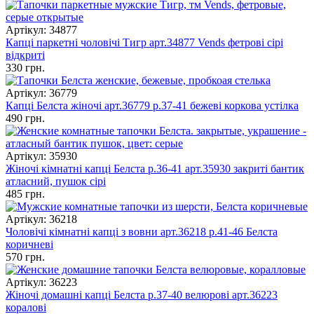
Артікул: 34877
Капці паркетні чоловічі Тигр арт.34877 Vends фетрові сірі
відкриті
330 грн.
Артікул: 36779
Капці Белста жіночі арт.36779 р.37-41 бежеві коркова устілка
490 грн.
Артікул: 35930
Жіночі кімнатні капці Белста р.36-41 арт.35930 закриті бантик
атласний, пушок сірі
485 грн.
Артікул: 36218
Чоловічі кімнатні капці з вовни арт.36218 р.41-46 Белста
коричневі
570 грн.
Артікул: 36223
Жіночі домашні капці Белста р.37-40 велюрові арт.36223
коралові