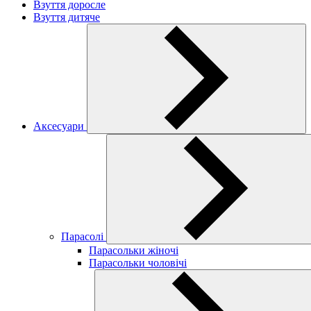
Взуття доросле
Взуття дитяче
Аксесуари
Парасолі
Парасольки жіночі
Парасольки чоловічі