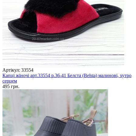
Артікул: 33554
Капці жіночі арт.33554 р.36-41 Белста (Belsta) малинові, хутро
серцем
495 грн.