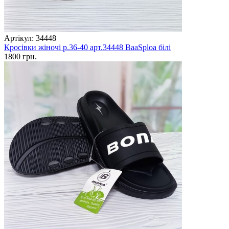
Артікул: 34448
Кросівки жіночі р.36-40 арт.34448 BaaSploa білі
1800 грн.