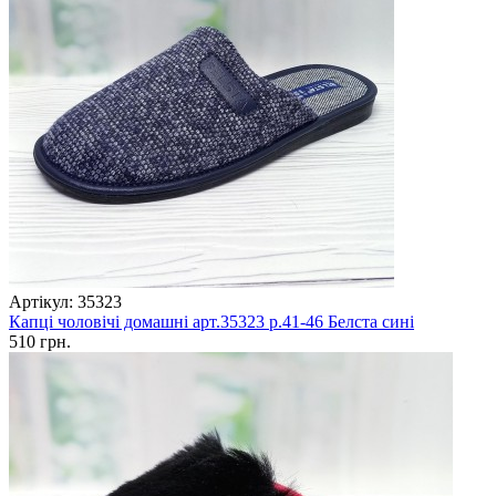
Артікул: 35323
Капці чоловічі домашні арт.35323 р.41-46 Белста сині
510 грн.