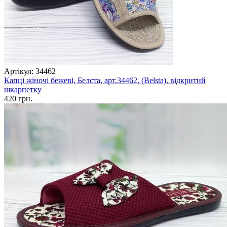
Артікул: 34462
Капці жіночі бежеві, Белста, арт.34462, (Belsta), відкритий
шкарпетку
420 грн.