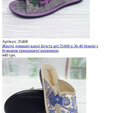
Артікул: 35468
Жіночі домашні капці Белста арт.35468 р.36-40 бежеві з
бузковим прикрашені вишивкою
440 грн.