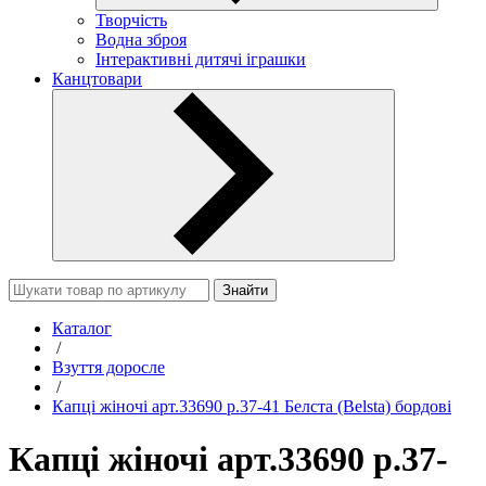
Творчість
Водна зброя
Інтерактивні дитячі іграшки
Канцтовари
Знайти
Каталог
/
Взуття доросле
/
Капці жіночі арт.33690 р.37-41 Белста (Belsta) бордові
Капці жіночі арт.33690 р.37-