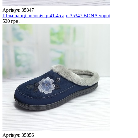
Артікул: 35347
Шльопанці чоловічі р.41-45 арт.35347 BONA чорні
530 грн.
Артікул: 35856