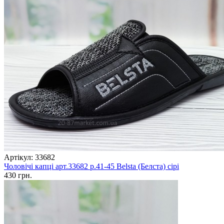
Артікул: 33682
Чоловічі капці арт.33682 р.41-45 Belsta (Белста) сірі
430 грн.