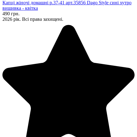
Капці жіночі домашні р.37-41 арт.35856 Dago Style сині хутро
вишивка - квітка
490 грн.
2026 рік. Всі права захищені.