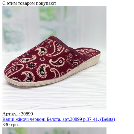
С этим товаром покупают
Артікул: 30899
Капці жіночі червоні Белста, арт.30899 р.37-41, (Belsta)
330 грн.