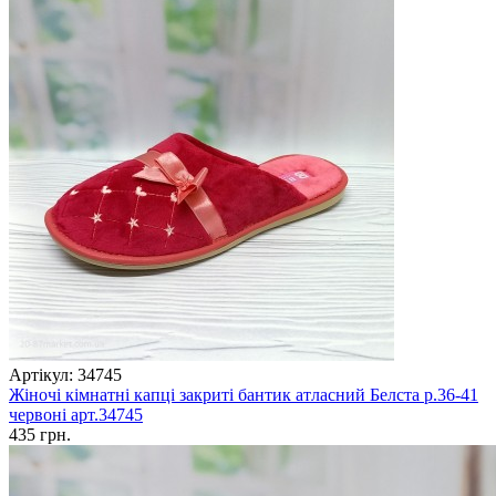
Артікул: 34745
Жіночі кімнатні капці закриті бантик атласний Белста р.36-41
червоні арт.34745
435 грн.