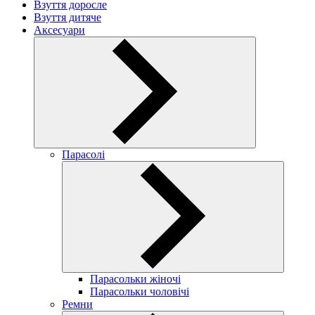
Взуття доросле
Взуття дитяче
Аксесуари
Парасолі
Парасольки жіночі
Парасольки чоловічі
Ремни