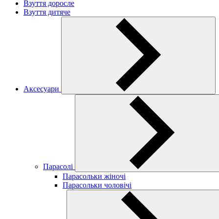
Взуття доросле
Взуття дитяче
Аксесуари
Парасолі
Парасольки жіночі
Парасольки чоловічі