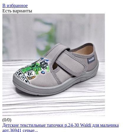
В избранное
Есть варианты
(
0
/
0
)
Детские текстильные тапочки р.24-30 Waldi для мальчика
арт.36941 серые...