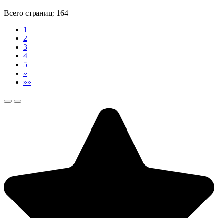
Всего страниц:
164
1
2
3
4
5
»
»»