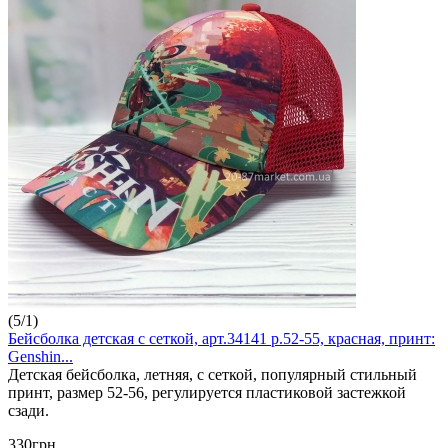
(
5
/
1
)
Бейсболка детская с сеткой, арт.34141 р.52-55, красная, принт:
Genshin...
Детская бейсболка, летняя, с сеткой, популярный стильный
принт, размер 52-56, регулируется пластиковой застежкой
сзади.
330грн.