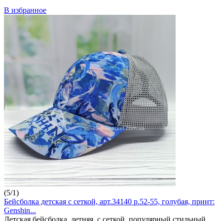
В избранное
(
5
/
1
)
Бейсболка детская с сеткой, арт.34140 р.52-55, голубая, принт:
Genshin...
Детская бейсболка, летняя, с сеткой, популярный стильный