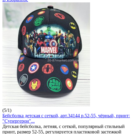
(
5
/
1
)
Бейсболка детская с сеткой, арт.34144 р.52-55, чёрный, принт:
"Супергерои"...
Детская бейсболка, летняя, с сеткой, популярный стильный
принт, размер 52-55, регулируется пластиковой застежкой