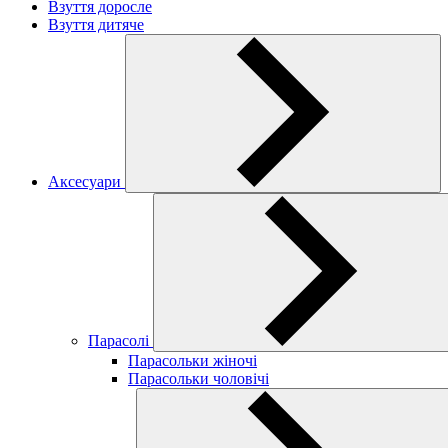
Взуття доросле
Взуття дитяче
Аксесуари
Парасолі
Парасольки жіночі
Парасольки чоловічі