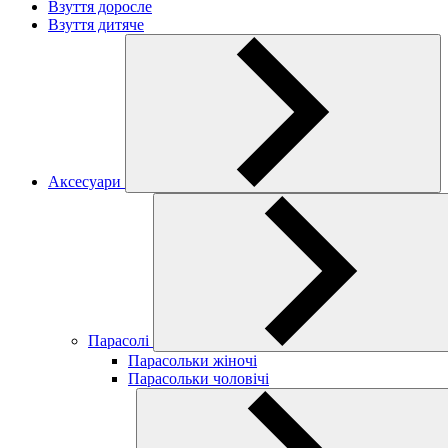
Взуття доросле
Взуття дитяче
Аксесуари
Парасолі
Парасольки жіночі
Парасольки чоловічі