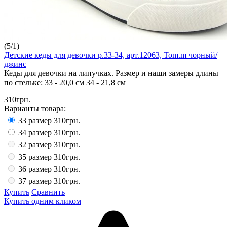
(
5
/
1
)
Детские кеды для девочки р.33-34, арт.12063, Tom.m чорный/
джинс
Кеды для девочки на липучках. Размер и наши замеры длины
по стельке: 33 - 20,0 см 34 - 21,8 см
310грн.
Варианты товара:
33 размер
310грн.
34 размер
310грн.
32 размер
310грн.
35 размер
310грн.
36 размер
310грн.
37 размер
310грн.
Купить
Сравнить
Купить одним кликом