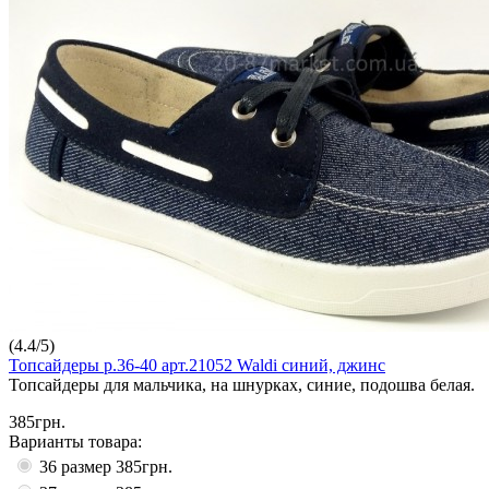
(
4.4
/
5
)
Топсайдеры р.36-40 арт.21052 Waldi синий, джинс
Топсайдеры для мальчика, на шнурках, синие, подошва белая.
385грн.
Варианты товара:
36 размер
385грн.