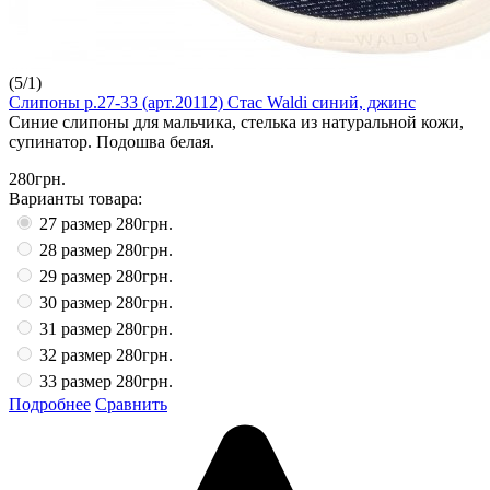
(
5
/
1
)
Слипоны р.27-33 (арт.20112) Стас Waldi синий, джинс
Синие слипоны для мальчика, стелька из натуральной кожи,
супинатор. Подошва белая.
280грн.
Варианты товара:
27 размер
280грн.
28 размер
280грн.
29 размер
280грн.
30 размер
280грн.
31 размер
280грн.
32 размер
280грн.
33 размер
280грн.
Подробнее
Сравнить