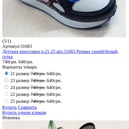
(
5
/
1
)
Артикул:31683
Детские кроссовки р.21-25 арт.31683 Promax синий/белый,
сетка
740грн.
640грн.
Варианты товара:
21 размер
740грн.
640грн.
23 размер
740грн.
640грн.
24 размер
740грн.
640грн.
22 размер
740грн.
640грн.
25 размер
740грн.
640грн.
Купить
Сравнить
Купить одним кликом
Новинка