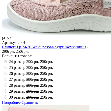
(
4.3
/
3
)
Артикул:20016
Слипоны р.24-30 Waldi розовые (три жемчужины)
290грн.
250грн.
Варианты товара:
24 размер
290грн.
250грн.
25 размер
290грн.
250грн.
26 размер
290грн.
250грн.
27 размер
290грн.
250грн.
28 размер
290грн.
250грн.
29 размер
290грн.
250грн.
30 размер
290грн.
250грн.
Подробнее
Сравнить