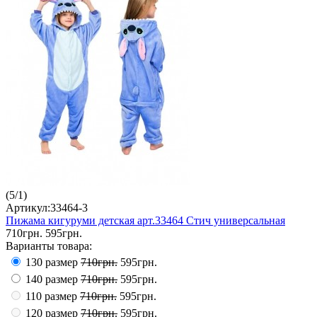
(
5
/
1
)
Артикул:33464-3
Пижама кигуруми детская арт.33464 Стич универсальная
710грн.
595грн.
Варианты товара:
130 размер
710грн.
595грн.
140 размер
710грн.
595грн.
110 размер
710грн.
595грн.
120 размер
710грн.
595грн.