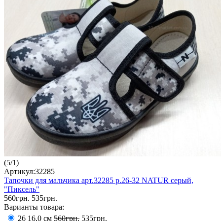
(
5
/
1
)
Артикул:32285
Тапочки для мальчика арт.32285 р.26-32 NATUR серый,
"Пиксель"
560грн.
535грн.
Варианты товара:
26 16,0 см
560грн.
535грн.