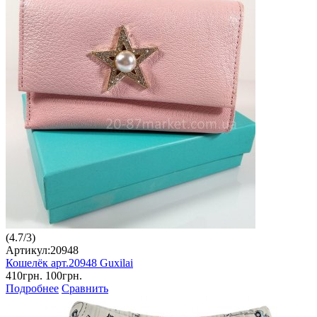
(
4.7
/
3
)
Артикул:20948
Кошелёк арт.20948 Guxilai
410грн.
100грн.
Подробнее
Сравнить