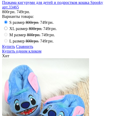
Пижама кигуруми для детей и подростков кошка Spooky
арт.33465
800грн.
749грн.
Варианты товара:
S размер
800грн.
749грн.
XL размер
800грн.
749грн.
M размер
800грн.
749грн.
L размер
800грн.
749грн.
Купить
Сравнить
Купить одним кликом
Хит