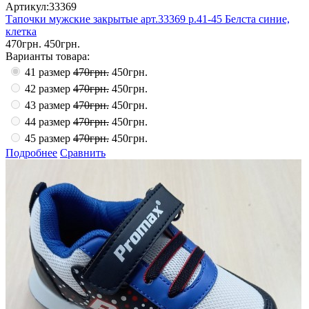
Артикул:33369
Тапочки мужские закрытые арт.33369 р.41-45 Белста синие,
клетка
470грн.
450грн.
Варианты товара:
41 размер
470грн.
450грн.
42 размер
470грн.
450грн.
43 размер
470грн.
450грн.
44 размер
470грн.
450грн.
45 размер
470грн.
450грн.
Подробнее
Сравнить