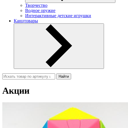
Творчество
Водное оружие
Интерактивные детские игрушки
Канцтовары
Найти
Акции