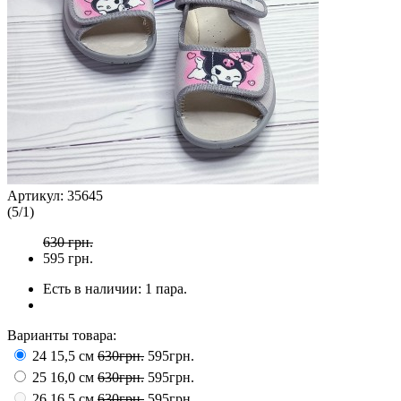
Артикул:
35645
(
5
/
1
)
630 грн.
595
грн.
Есть в наличии:
1 пара.
Варианты товара:
24 15,5 см
630грн.
595грн.
25 16,0 см
630грн.
595грн.
26 16,5 см
630грн.
595грн.