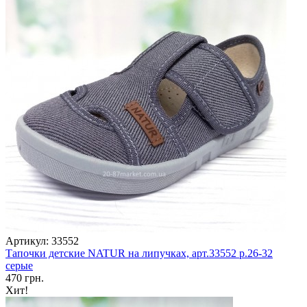
Артикул: 33552
Тапочки детские NATUR на липучках, арт.33552 р.26-32
серые
470 грн.
Хит!