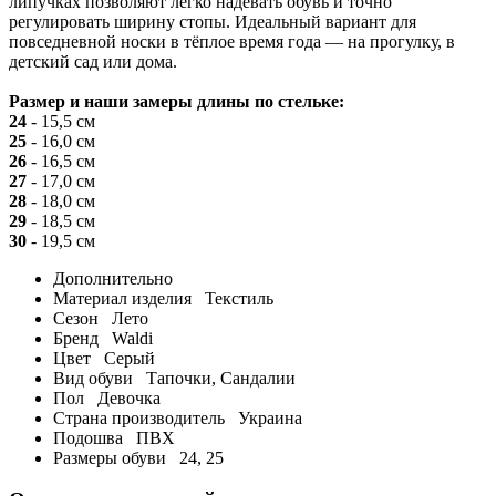
липучках позволяют легко надевать обувь и точно
регулировать ширину стопы. Идеальный вариант для
повседневной носки в тёплое время года — на прогулку, в
детский сад или дома.
Размер и наши замеры длины по стельке:
24
- 15,5 см
25
- 16,0 см
26
- 16,5 см
27
- 17,0 см
28
- 18,0 см
29
- 18,5 см
30
- 19,5 см
Дополнительно
Материал изделия
Текстиль
Сезон
Лето
Бренд
Waldi
Цвет
Серый
Вид обуви
Тапочки, Сандалии
Пол
Девочка
Страна производитель
Украина
Подошва
ПВХ
Размеры обуви
24, 25