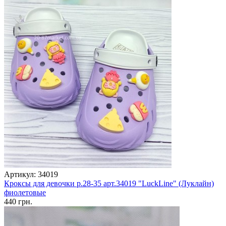
Артикул: 34019
Кроксы для девочки р.28-35 арт.34019 "LuckLine" (Луклайн)
фиолетовые
440 грн.