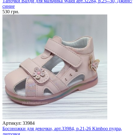
Тапочки Валди для мальчика Waldi арт.32284, р.25--30, Джинс/
синие
530 грн.
Артикул: 33984
Босоножки для девочки, арт.33984, р.21-26 Kimboo пудра,
липучки.