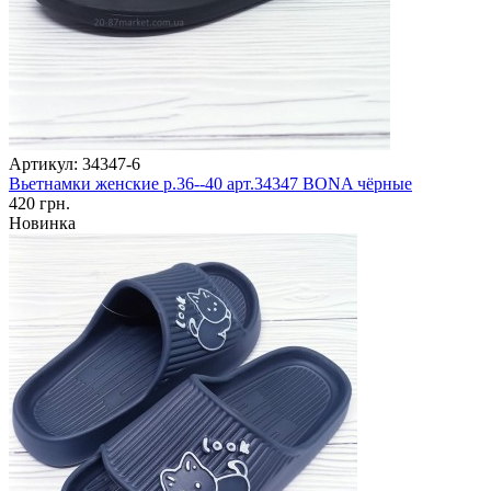
Артикул: 34347-6
Вьетнамки женские р.36--40 арт.34347 BONA чёрные
420 грн.
Новинка