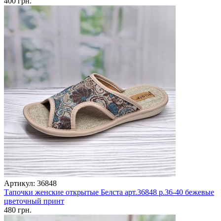
400 грн.
Артикул: 36848
Тапочки женские открытые Белста арт.36848 р.36-40 бежевые
цветочный принт
480 грн.