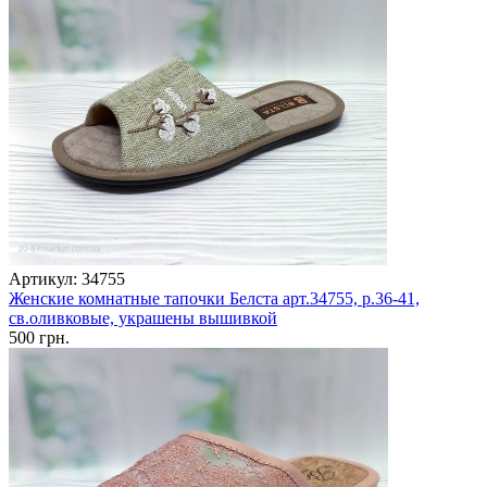
Артикул: 34755
Женские комнатные тапочки Белста арт.34755, р.36-41,
св.оливковые, украшены вышивкой
500 грн.