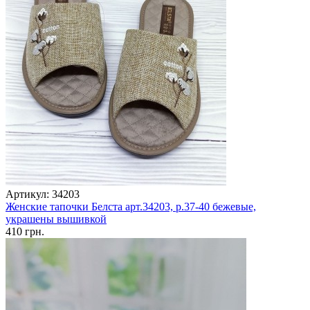
Артикул: 34203
Женские тапочки Белста арт.34203, р.37-40 бежевые,
украшены вышивкой
410 грн.