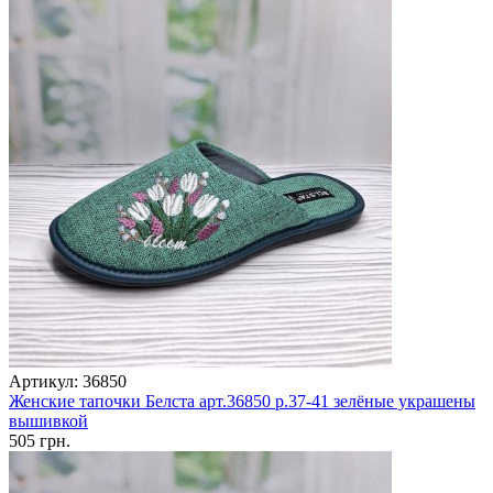
Артикул: 36850
Женские тапочки Белста арт.36850 р.37-41 зелёные украшены
вышивкой
505 грн.