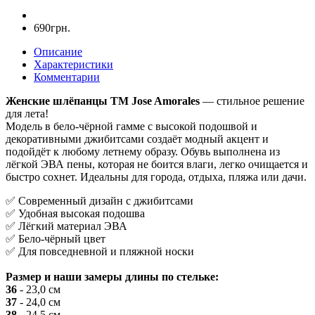
690грн.
Описание
Характеристики
Комментарии
Женские шлёпанцы ТМ Jose Amorales
— стильное решение
для лета!
Модель в бело-чёрной гамме с высокой подошвой и
декоративными джибитсами создаёт модный акцент и
подойдёт к любому летнему образу. Обувь выполнена из
лёгкой ЭВА пены, которая не боится влаги, легко очищается и
быстро сохнет. Идеальны для города, отдыха, пляжа или дачи.
✅ Современный дизайн с джибитсами
✅ Удобная высокая подошва
✅ Лёгкий материал ЭВА
✅ Бело-чёрный цвет
✅ Для повседневной и пляжной носки
Размер и наши замеры длины по стельке:
36
- 23,0 см
37
- 24,0 см
38
- 24,5 см