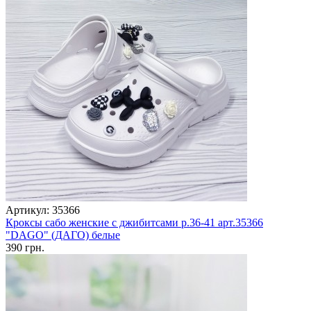
Артикул: 35366
Кроксы сабо женские с джибитсами р.36-41 арт.35366
"DAGO" (ДАГО) белые
390 грн.