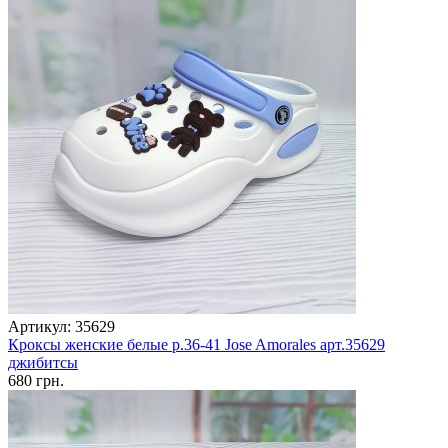
Артикул: 35629
Кроксы женские белые р.36-41 Jose Amorales арт.35629
джибитсы
680 грн.