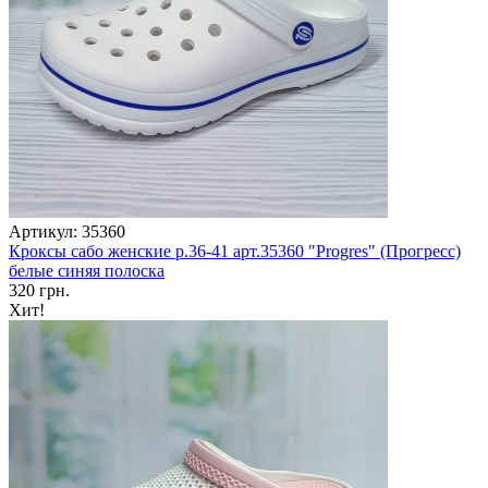
Артикул: 35360
Кроксы сабо женские р.36-41 арт.35360 "Progres" (Прогресс)
белые синяя полоска
320 грн.
Хит!