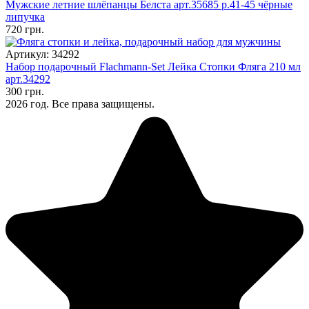
Мужские летние шлёпанцы Белста арт.35685 р.41-45 чёрные
липучка
720 грн.
Артикул: 34292
Набор подарочный Flachmann-Set Лейка Стопки Фляга 210 мл
арт.34292
300 грн.
2026 год. Все права защищены.