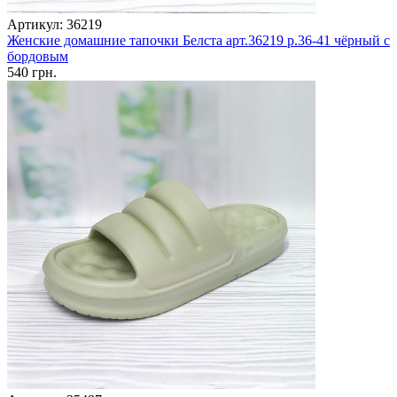
Артикул: 36219
Женские домашние тапочки Белста арт.36219 р.36-41 чёрный с
бордовым
540 грн.