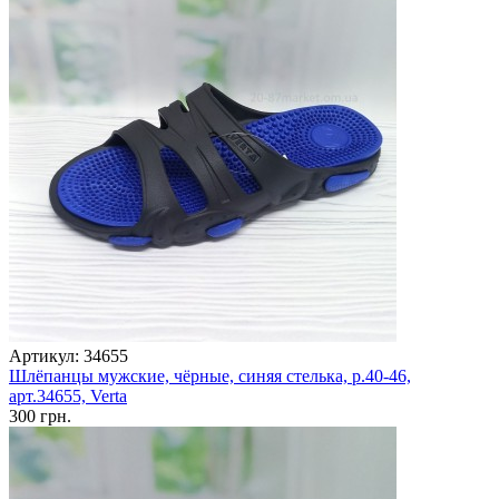
Артикул: 34655
Шлёпанцы мужские, чёрные, синяя стелька, р.40-46,
арт.34655, Verta
300 грн.