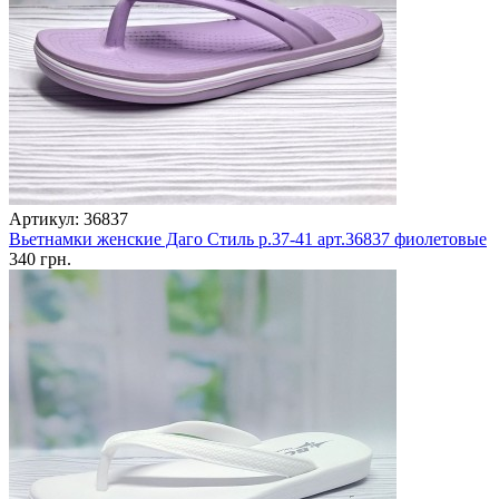
Артикул: 36837
Вьетнамки женские Даго Стиль р.37-41 арт.36837 фиолетовые
340 грн.