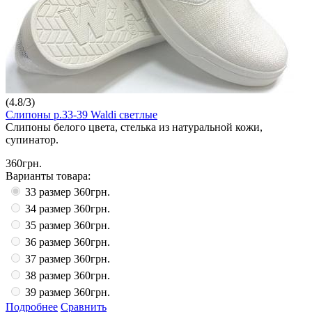
(
4.8
/
3
)
Слипоны р.33-39 Waldi светлые
Слипоны белого цвета, стелька из натуральной кожи,
супинатор.
360грн.
Варианты товара:
33 размер
360грн.
34 размер
360грн.
35 размер
360грн.
36 размер
360грн.
37 размер
360грн.
38 размер
360грн.
39 размер
360грн.
Подробнее
Сравнить