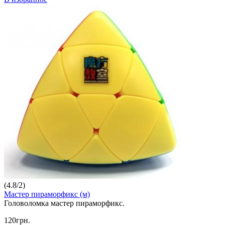
(
4.8
/
2
)
Мастер пираморфикс (м)
Головоломка мастер пираморфикс.
120грн.