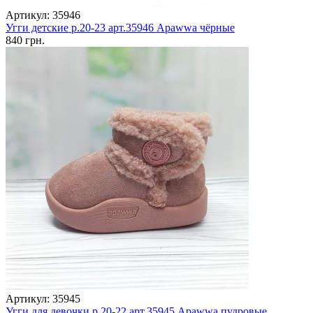
Артикул: 35946
Угги детские р.20-23 арт.35946 Apawwa чёрные
840 грн.
Артикул: 35945
Угги для девочки р.20-22 арт.35945 Apawwa пудровые